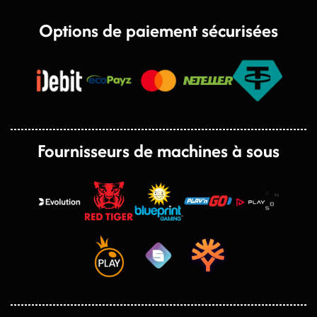
Options de paiement sécurisées
Fournisseurs de machines à sous