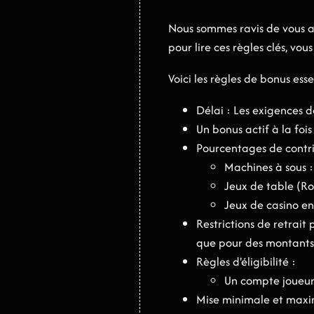
Nous sommes ravis de vous ac
pour lire ces règles clés, vo
Voici les règles de bonus ess
Délai : Les exigences d
Un bonus actif à la foi
Pourcentages de contri
Machines à sous 
Jeux de table (Ro
Jeux de casino en 
Restrictions de retrait
que pour des montants 
Règles d'éligibilité :
Un compte joueur 
Mise minimale et maxim