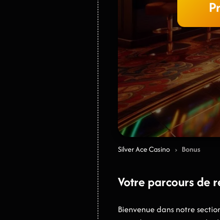
Pr
›
Silver Ace Casino
Bonus
Votre parcours de 
Bienvenue dans notre section 