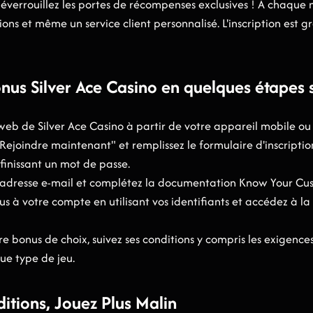
déverrouillez les portes de récompenses exclusives ! À chaque 
ons et même un service client personnalisé. L'inscription est gr
nus Silver Ace Casino en quelques étapes
e web de Silver Ace Casino à partir de votre appareil mobile ou
ejoindre maintenant" et remplissez le formulaire d'inscriptio
inissant un mot de passe.
e adresse e-mail et complétez la documentation Know Your Cus
 à votre compte en utilisant vos identifiants et accédez à l
 bonus de choix, suivez ses conditions y compris les exigence
ue type de jeu.
itions, Jouez Plus Malin