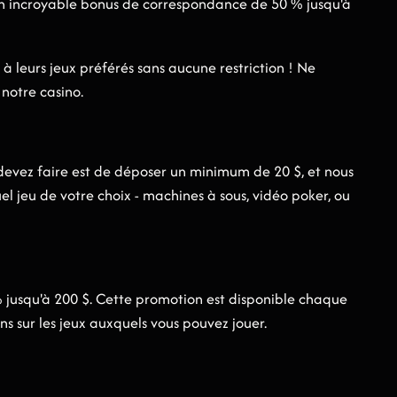
 un incroyable bonus de correspondance de 50 % jusqu'à
 leurs jeux préférés sans aucune restriction ! Ne
notre casino.
 devez faire est de déposer un minimum de 20 $, et nous
l jeu de votre choix - machines à sous, vidéo poker, ou
jusqu'à 200 $. Cette promotion est disponible chaque
ns sur les jeux auxquels vous pouvez jouer.