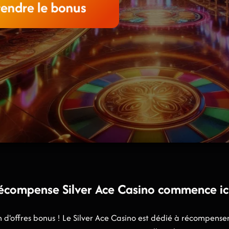
endre le bonus
récompense Silver Ace Casino commence ic
d'offres bonus ! Le Silver Ace Casino est dédié à récompenser 